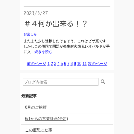
2023/3/27
＃４何か出来る！？
お楽しみ
またまた少し進捗したぞぉそう、これはピザ窯です！
しかしこの段階で問題が発生耐火煉瓦レオパルドが手
に入...
続きを読む
前のページ
1
2
3
4
5
6
7
8
9
10
11
次のページ
最新記事
8月のご挨拶
6/1からの営業計画(予定)
この度思った事