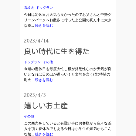
看板犬
ドッグラン
今日は定休日お天気も良かったのでお父さんと中勢グ
リーンパークへお散歩に行ったよ公園の真ん中に大き
な樹...
続きを読む
2023/4/14
良い時代に生を得た
ドッグラン
その他
今週の定休日も毎度大忙し根が貧乏性なのか天気が良
いとなれば日の出が遅っい！と文句を言う(笑)待望の
耐火...
続きを読む
2023/4/3
嬉しいお土産
その他
この商売をしていると有難い事にお客様から色々な差
入を頂く春休みでもある今日は小学生の姉弟からこん
な嬉...
続きを読む