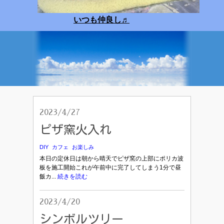
いつも仲良し
♬
2023/4/27
ピザ窯火入れ
DIY
カフェ
お楽しみ
本日の定休日は朝から晴天でピザ窯の上部にポリカ波
板を施工開始これが午前中に完了してしまう1分で昼
飯カ...
続きを読む
2023/4/20
シンボルツリー