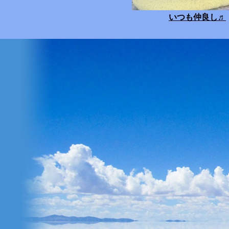
いつも仲良し
♬