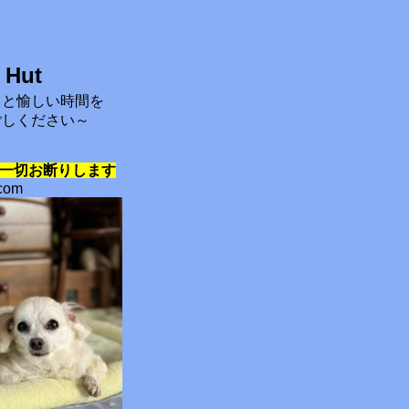
 Hut
コと愉しい時間を
ごしください～
一切お断りします
.com