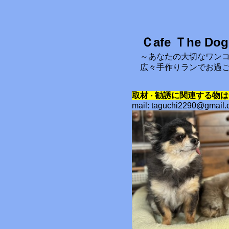
Ｃafe Ｔhe Dog
～あなたの大切なワン
広々手作りランでお過
取材
勧誘に関連する物は
・
mail: taguchi2290@gmail