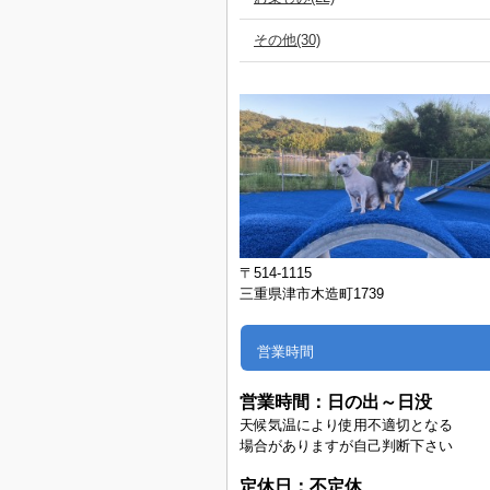
その他(30)
〒514-1115
三重県津市木造町1739
営業時間
営業時間：
日の出～日没
天候気温により使用不適切となる
場合がありますが自己判断下さい
定休日：不定休