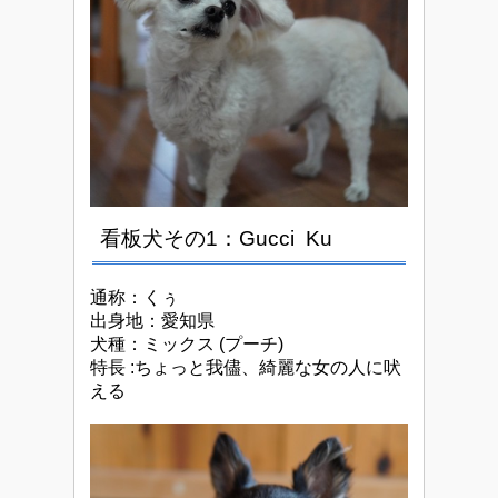
看板犬その1：
Gucci Ku
通称：くぅ
出身地：愛知県
犬種：ミックス (プーチ)
特長 :ちょっと我儘、綺麗な女の人に吠
える