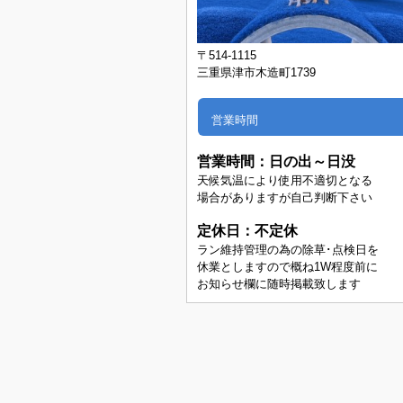
〒514-1115
三重県津市木造町1739
営業時間
営業時間：
日の出～日没
天候気温により使用不適切となる
場合がありますが自己判断下さい
定休日：不定休
ラン維持管理の為の除草･点検日を
休業としますので概ね1W程度前に
お知らせ欄に随時掲載致します