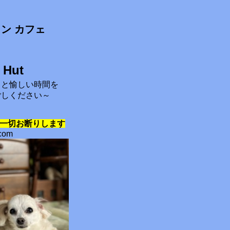
ラン カフェ
 Hut
コと愉しい時間を
ごしください～
一切お断りします
.com