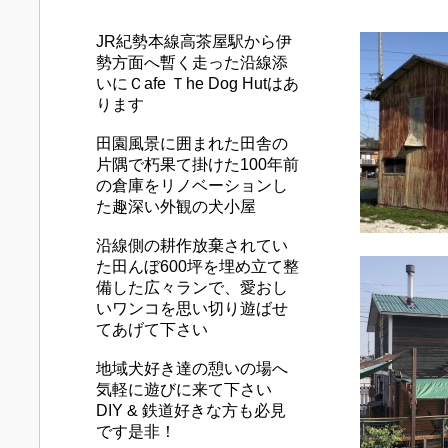
JR紀勢本線高茶屋駅から伊
勢方面へ暫く走った沿線添
いに
Ｃafe Ｔhe Dog Hutはあ
ります
田園風景に囲まれた田舎の
片隅で朽果て掛けた100年前
の倉庫をリノベーションし
た趣深い外観の犬小屋
沿線側の耕作放棄されてい
た田んぼ600坪を埋め立て整
備した広々ランで、愛おし
いワンコを思い切り遊ばせ
てあげて下さい
地域犬好き達の憩いの場へ
気軽に遊びに来て下さい
DIY & 鉄道好きな方も必見
です是非！