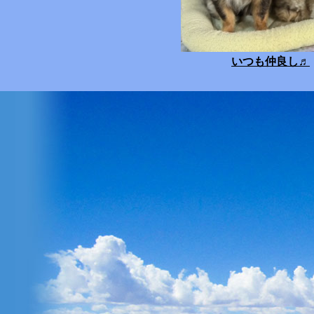
いつも仲良し
♬