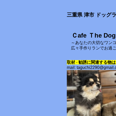
三重県 津市 ドッグ
Ｃafe Ｔhe Dog
～あなたの大切なワン
広々手作りランでお過
取材
勧誘に関連する物は
・
mail: taguchi2290@gmail