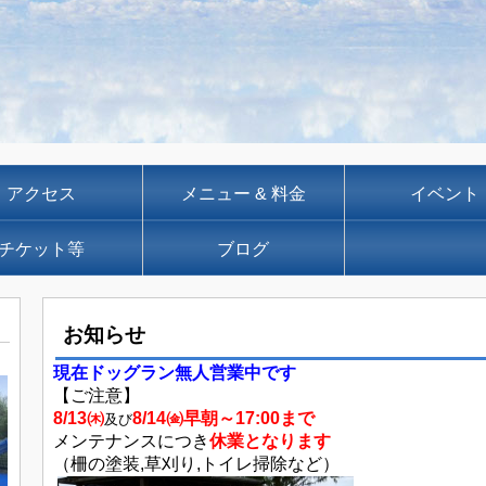
アクセス
メニュー & 料金
イベント
チケット等
ブログ
お知らせ
現在ドッグラン無人
営業中です
【ご注意】
8/13㈭
8/14㈮早朝～17:00まで
及び
メンテナンスにつき
休業となります
（柵の塗装,草刈り,トイレ掃除など）