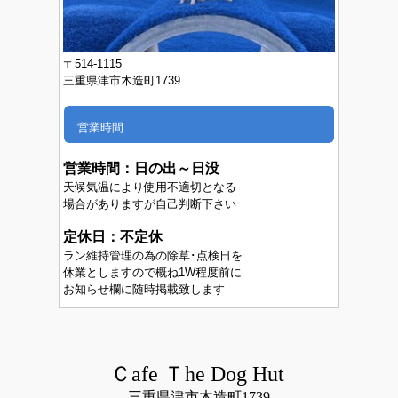
〒514-1115
三重県津市木造町1739
営業時間
営業時間：
日の出～日没
天候気温により使用不適切となる
場合がありますが自己判断下さい
定休日：不定休
ラン維持管理の為の除草･点検日を
休業としますので概ね1W程度前に
お知らせ欄に随時掲載致します
Ｃafe Ｔhe Dog Hut
三重県津市木造町1739