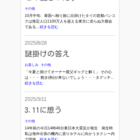
その他
10月中旬、泰国へ独り旅に出掛けたタイの首都バンコ
クは推定人口1100万人を超える東京に劣らぬ大都会
である...
続きを読む
2025/8/28
謎掛けの答え
お楽しみ
その他
「今夏と掛けてオーナー親父ギャグと解く」 その心
は・・・ 飽き(秋)が来ないでしょう・・・タグッチ...
続きを読む
2025/3/11
3.11に想う
その他
14年前の今日14時46分東日本大震災が発生 発生時
私は海外出張の機内に居りホテルに向かうタクシー内
で現地...
続きを読む