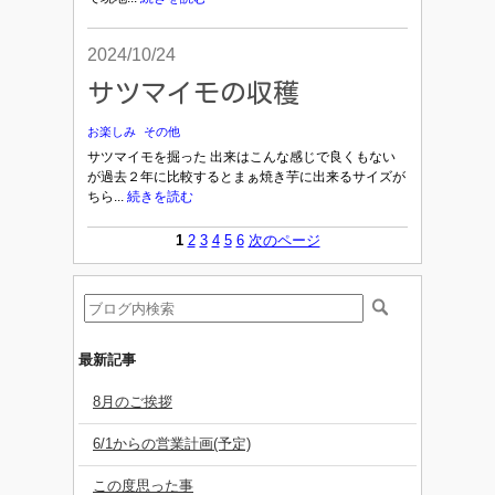
2024/10/24
サツマイモの収穫
お楽しみ
その他
サツマイモを掘った 出来はこんな感じで良くもない
が過去２年に比較するとまぁ焼き芋に出来るサイズが
ちら...
続きを読む
1
2
3
4
5
6
次のページ
最新記事
8月のご挨拶
6/1からの営業計画(予定)
この度思った事