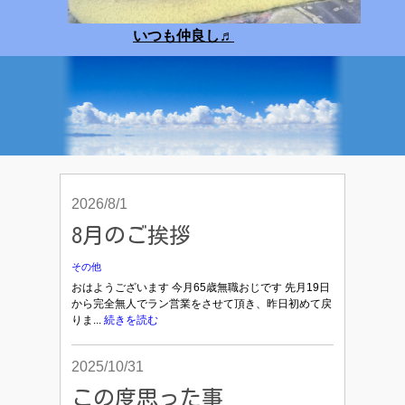
いつも仲良し
♬
2026/8/1
8月のご挨拶
その他
おはようございます 今月65歳無職おじです 先月19日
から完全無人でラン営業をさせて頂き、昨日初めて戻
りま...
続きを読む
2025/10/31
この度思った事