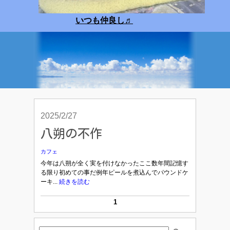
いつも仲良し
♬
2025/2/27
八朔の不作
カフェ
今年は八朔が全く実を付けなかったここ数年間記憶す
る限り初めての事だ例年ピールを煮込んでパウンドケ
ーキ...
続きを読む
1