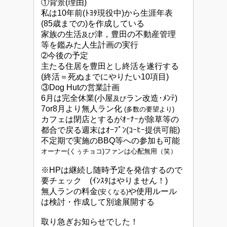
①背景(理由)
私は10年前(ﾄﾖﾀ現役中)から生涯年表
(85歳までの)を作成している
家族の生活
津，豊田の不動産管理
及び
等を鑑みた人生計画の実行
➁今後の予定
主たる住居を豊田とし終活を遂行する
(終活＝死ぬまでにやりたい10項目)
③Dog Hutの営業計画
6月は完全休業(小屋
ラン改造･ﾒﾝﾃ)
及び
7or8月より無人ラン化
(多数の要望より)
カフェは閉店とするがｵｰﾅｰが除草等の
都合で戻る週末はｵｰﾌﾟﾝ(ｺｰﾋｰ提供可能)
不定期で実施のBBQ等への参加も可能
オーナー(
くぅチョコ)ファンは心配無用（笑）
※HPは継続し随時予定を発信するので
要チェック (ｲﾝｽﾀはやりません！)
無人ランの料金
や使用ルール
(安くなる)
は検討・作成して別途展開する
取り急ぎお知らせでした！