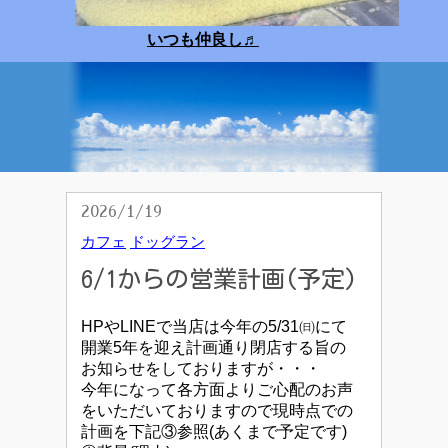
いつも仲良し
♬
2026/1/19
カフェ
ドッグラン
6/1からの営業計画(予定)
HPやLINEで当店は今年の5/31㈰にて
開業5年を迎え計画通り閉店する旨の
お知らせをしておりますが・・・
今年になって各方面よりご心配のお声
をいただいておりますので現時点での
計画を下記③参照(あくまで予定です)