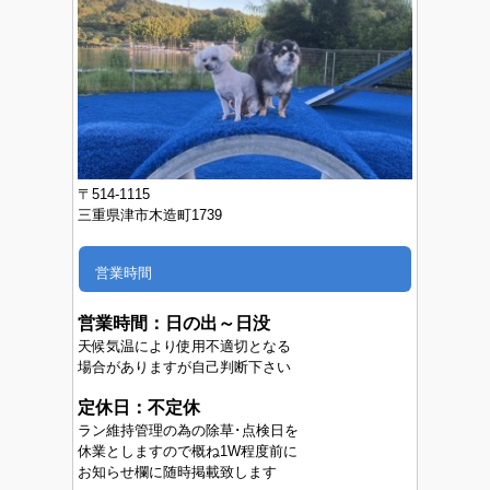
〒514-1115
三重県津市木造町1739
営業時間
営業時間：
日の出～日没
天候気温により使用不適切となる
場合がありますが自己判断下さい
定休日：不定休
ラン維持管理の為の除草･点検日を
休業としますので概ね1W程度前に
お知らせ欄に随時掲載致します