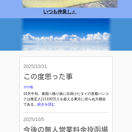
いつも仲良し
♬
2025/10/31
この度思った事
その他
10月中旬、泰国へ独り旅に出掛けたタイの首都バンコ
クは推定人口1100万人を超える東京に劣らぬ大都会
である...
続きを読む
2025/10/5
今後の無人営業料金投函場