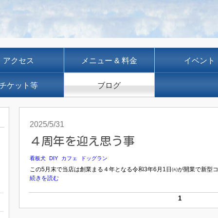
アクセス
メニュー & 料金
イベント
チケット等
ブログ
2025/5/31
４周年を迎え思う事
看板犬
DIY
カフェ
ドッグラン
この5月末で当店は創業まる４年となる令和3年6月1日㈫が開業で新型コ
続きを読む
1