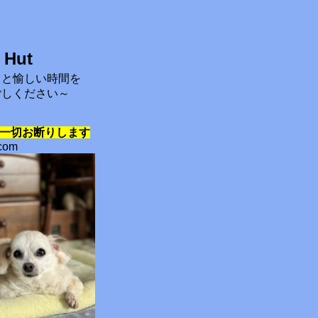
 Hut
コと愉しい時間を
ごしください～
一切お断りします
.com