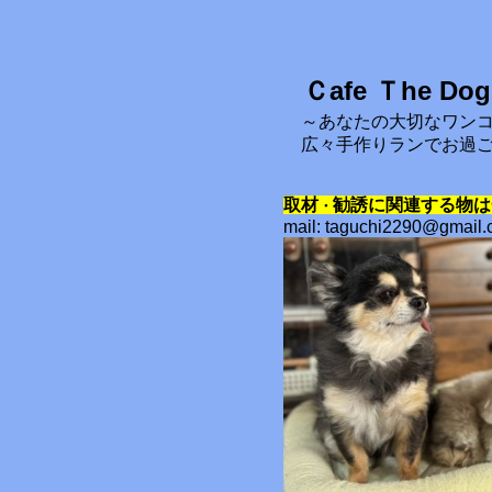
Ｃafe Ｔhe Dog
～あなたの大切なワン
広々手作りランでお過
取材
勧誘に関連する物は
・
mail: taguchi2290@gmail