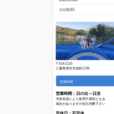
その他(30)
〒514-1115
三重県津市木造町1739
営業時間
営業時間：
日の出～日没
天候気温により使用不適切となる
場合がありますが自己判断下さい
定休日：不定休