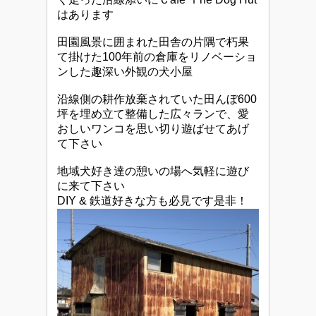
はあります
田園風景に囲まれた田舎の片隅で朽果
て掛けた100年前の倉庫をリノベーショ
ンした趣深い外観の犬小屋
沿線側の耕作放棄されていた田んぼ600
坪を埋め立て整備した広々ランで、愛
おしいワンコを思い切り遊ばせてあげ
て下さい
地域犬好き達の憩いの場へ気軽に遊び
に来て下さい
DIY & 鉄道好きな方も必見です是非！