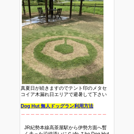
真夏日が続きますのでテント印のメタセ
コイア木漏れ日エリアで避暑して下さい
Dog Hut 無人ドッグラン利用方法
＿＿＿＿＿＿
＿＿＿＿＿＿＿＿＿＿＿＿
JR紀勢本線高茶屋駅から伊勢方面へ暫
く走った沿線添いに
Ｃafe Ｔhe Dog Hut