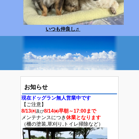
いつも仲良し
♬
お知らせ
現在ドッグラン無人
営業中です
【ご注意】
8/13㈭
8/14㈮早朝～17:00まで
及び
メンテナンスにつき
休業となります
（柵の塗装,草刈り,トイレ掃除など）