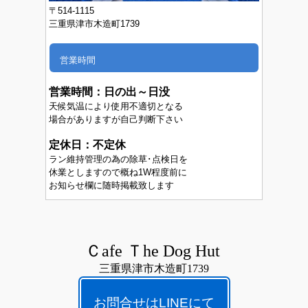
〒514-1115
三重県津市木造町1739
営業時間
営業時間：
日の出～日没
天候気温により使用不適切となる
場合がありますが自己判断下さい
定休日：不定休
ラン維持管理の為の除草･点検日を
休業としますので概ね1W程度前に
お知らせ欄に随時掲載致します
Ｃafe Ｔhe Dog Hut
三重県津市木造町1739
お問合せはLINEにて