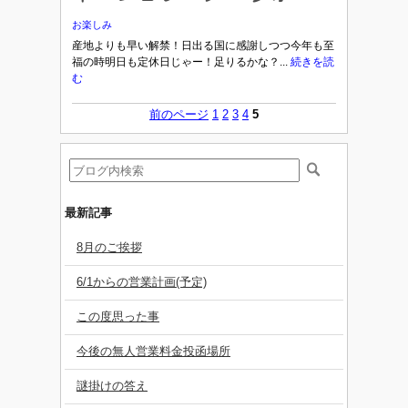
お楽しみ
産地よりも早い解禁！日出る国に感謝しつつ今年も至
福の時明日も定休日じゃー！足りるかな？...
続きを読
む
前のページ
1
2
3
4
5
最新記事
8月のご挨拶
6/1からの営業計画(予定)
この度思った事
今後の無人営業料金投函場所
謎掛けの答え