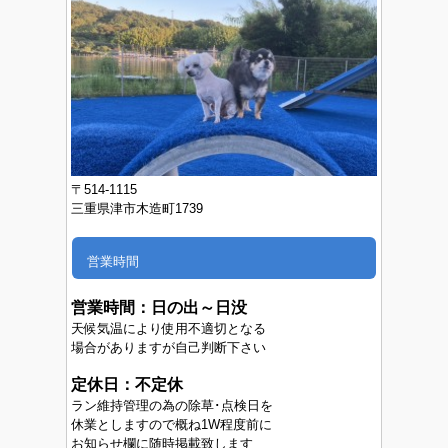
〒514-1115
三重県津市木造町1739
営業時間
営業時間：
日の出～日没
天候気温により使用不適切となる
場合がありますが自己判断下さい
定休日：不定休
ラン維持管理の為の除草･点検日を
休業としますので概ね1W程度前に
お知らせ欄に随時掲載致します