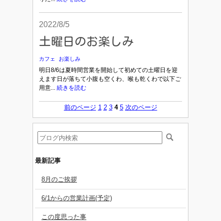
2022/8/5
土曜日のお楽しみ
カフェ
お楽しみ
明日8/6は夏時間営業を開始して初めての土曜日を迎
えます日が落ちて小腹も空くわ、喉も乾くわで以下ご
用意...
続きを読む
前のページ
1
2
3
4
5
次のページ
最新記事
8月のご挨拶
6/1からの営業計画(予定)
この度思った事