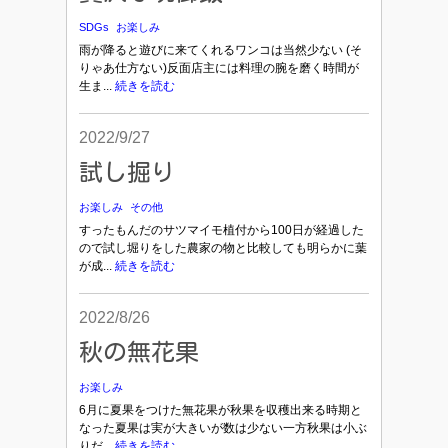
SDGs
お楽しみ
雨が降ると遊びに来てくれるワンコは当然少ない (そ
りゃあ仕方ない)反面店主には料理の腕を磨く時間が
生ま...
続きを読む
2022/9/27
試し掘り
お楽しみ
その他
すったもんだのサツマイモ植付から100日が経過した
ので試し堀りをした農家の物と比較しても明らかに葉
が成...
続きを読む
2022/8/26
秋の無花果
お楽しみ
6月に夏果をつけた無花果が秋果を収穫出来る時期と
なった夏果は実が大きいが数は少ない一方秋果は小ぶ
りだ...
続きを読む