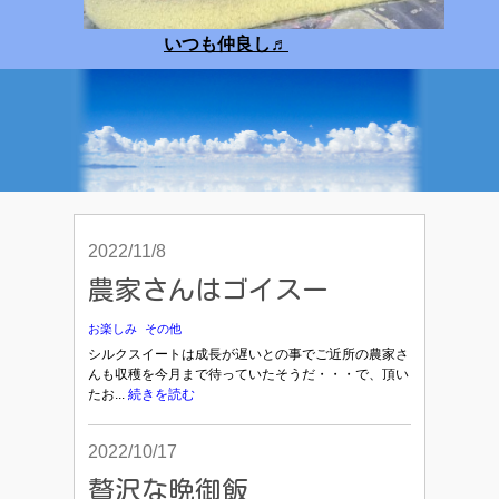
いつも仲良し
♬
2022/11/8
農家さんはゴイスー
お楽しみ
その他
シルクスイートは成長が遅いとの事でご近所の農家さ
んも収穫を今月まで待っていたそうだ・・・で、頂い
たお...
続きを読む
2022/10/17
贅沢な晩御飯