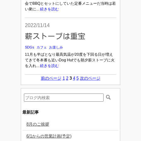
会でBBQとセットにしていた定番メニューだ当時は若
い衆に...
続きを読む
2022/11/14
薪ストーブは重宝
SDGs
カフェ
お楽しみ
11月も半ばとなり最高気温が20度を下回る日が増え
てきて冬本番も近いDog Hutでも朝夕薪ストーブに火
を入れ...
続きを読む
前のページ
1
2
3
4
5
次のページ
最新記事
8月のご挨拶
6/1からの営業計画(予定)