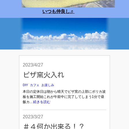
いつも仲良し
♬
2023/4/27
ピザ窯火入れ
DIY
カフェ
お楽しみ
本日の定休日は朝から晴天でピザ窯の上部にポリカ波
板を施工開始これが午前中に完了してしまう1分で昼
飯カ...
続きを読む
2023/3/27
＃４何か出来る！？