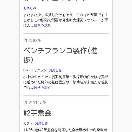
お楽しみ
またまた少し進捗したぞぉそう、これはピザ窯です！
しかしこの段階で問題が発生耐火煉瓦レオパルドが手
に入...
続きを読む
2023/2/9
ベンチブランコ製作(進
捗)
DIY
ドッグラン
お楽しみ
小中学生カイゼン提案制度第一弾採用物件がほぼ完成
に近づいた脚部の基礎固定や一部塗装が未完だが現状
でも...
続きを読む
2022/11/28
#2芋煮会
カフェ
お楽しみ
11/26㈯は#2芋煮会を開催した会社勤め中の冬季親睦